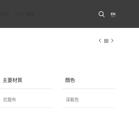
絡我們
ESG 專區
EN
主要材質
顏色
尼龍布
深藍色