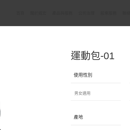
首頁
關於威宏
產品與服務
公司治理
股東服務
聯
運動包-01
使用性別
男女適用
產地