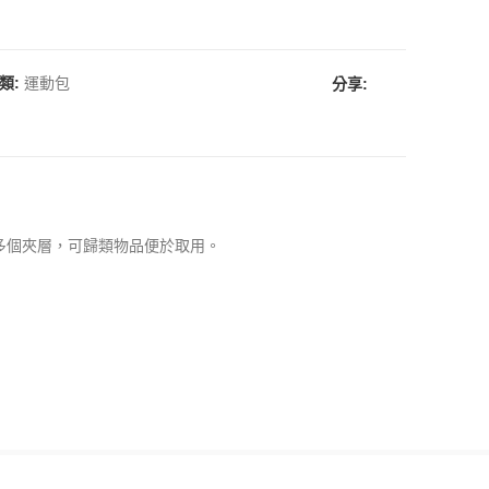
類:
運動包
分享:
多個夾層，可歸類物品便於取用。