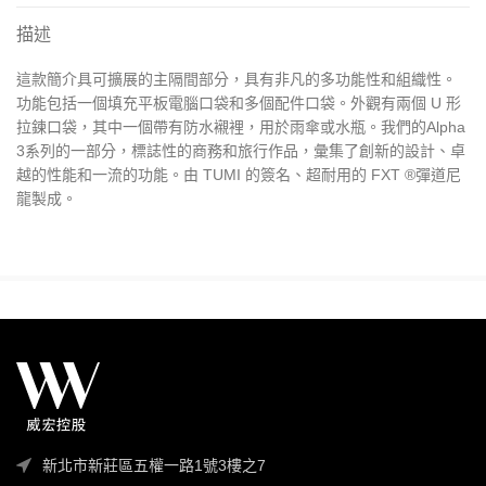
描述
這款簡介具可擴展的主隔間部分，具有非凡的多功能性和組織性。
功能包括一個填充平板電腦口袋和多個配件口袋。外觀有兩個 U 形
拉鍊口袋，其中一個帶有防水襯裡，用於雨傘或水瓶。我們的Alpha
3系列的一部分，標誌性的商務和旅行作品，彙集了創新的設計、卓
越的性能和一流的功能。由 TUMI 的簽名、超耐用的 FXT ®彈道尼
龍製成。
新北市新莊區五權一路1號3樓之7