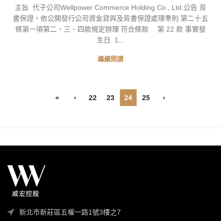
主旨 代子公司Wellpower Commerce Holding Co., Ltd.公告 背
書保證，依公開發行公司資金貸與及背書保證處理準則 第二十五
條第一項第二、三、四款規定辦理 符合條款 第 22 款 事實發
生日 1...
繼續閱讀
«
‹
22
23
24
25
›
新北市新莊區五權一路1號3樓之7