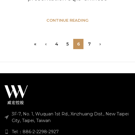
CONTINUE READING
«
‹
4
5
6
7
›
3F-7, No. 1, Wuquan 1st Rd., Xinzhuang Dist., New Taipei
City, Taipei, Taiwan
Tel:：886-2-2298-2927