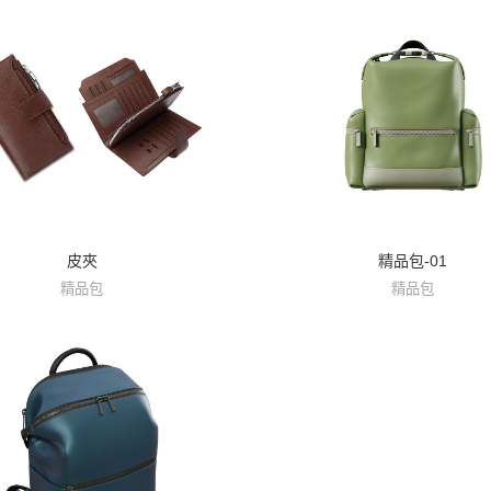
皮夾
精品包-01
精品包
精品包