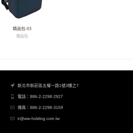
精品包-03
精品包
新北市新莊區五權一路1號3樓之7
電話：886-2-2298-2927
傳真：886-2-2298-3159
ir@ww-holding.com.tw