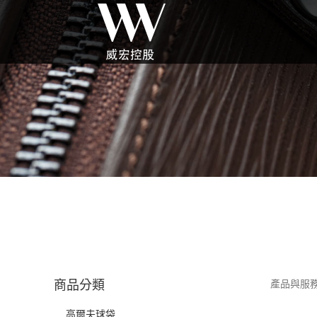
商品分類
產品與服
高爾夫球袋