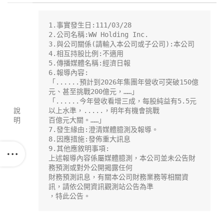
1.事實發生日:111/03/28

2.公司名稱:WW Holding Inc.

3.與公司關係(請輸入本公司或子公司):本公司

4.相互持股比例:不適用

5.傳播媒體名稱:經濟日報

6.報導內容:

「......預計到2026年集團年營收可突破150億
元、甚至挑戰200億元，……」

「......今年營收看增三成，每股純益有5.5元
說
以上水準，.....，明年有機會挑戰

明
百億元大關。……」

7.發生緣由:澄清媒體臆測及報導。

8.因應措施:發佈重大訊息

9.其他應敘明事項:

上述報導內容係屬媒體臆測，本公司並未公告財
務預測或對外公開揭露任何

財務預測訊息，有關本公司財務業務等相關資
訊，請依公開資訊觀測站公告為準

，特此公告。