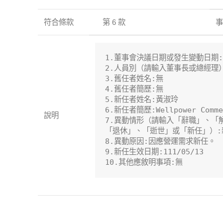
符合條款
第 6 款
事
1.董事會決議日期或發生變動日期:111
2.人員別（請輸入董事長或總經理）
3.舊任者姓名:無

4.舊任者簡歷:無

5.新任者姓名:黃淑玲

6.新任者簡歷:Wellpower Comme
說明
7.異動情形（請輸入「辭職」、「
「退休」、「逝世」或「新任」）:新
8.異動原因:因應營運需求新任。

9.新任生效日期:111/05/13

10.其他應敘明事項:無