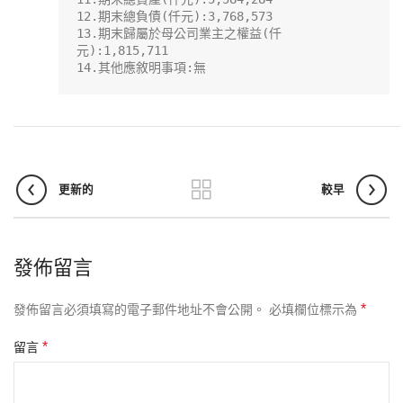
12.期末總負債(仟元):3,768,573

13.期末歸屬於母公司業主之權益(仟
元):1,815,711

14.其他應敘明事項:無
更新的
較早
發佈留言
*
發佈留言必須填寫的電子郵件地址不會公開。
必填欄位標示為
*
留言