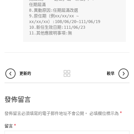
任期屆滿

8.異動原因:任期屆滿改選

9.原任期（例xx/xx/xx ~ 
xx/xx/xx）:108/06/20~111/06/19

10.新任生效日期:111/06/23

11.其他應敘明事項:無
更新的
較早
發佈留言
*
發佈留言必須填寫的電子郵件地址不會公開。
必填欄位標示為
*
留言