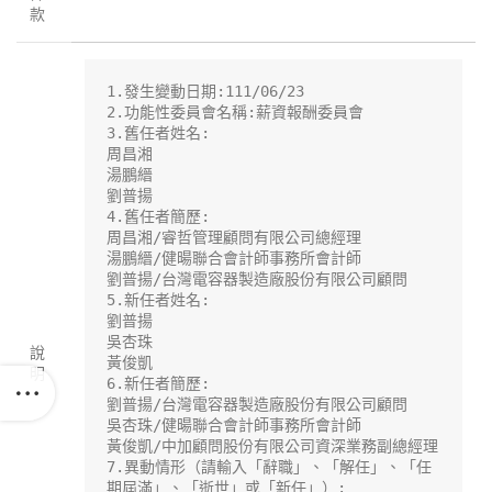
款
1.發生變動日期:111/06/23

2.功能性委員會名稱:薪資報酬委員會

3.舊任者姓名:

周昌湘

湯鵬縉

劉普揚

4.舊任者簡歷:

周昌湘/睿哲管理顧問有限公司總經理

湯鵬縉/健暘聯合會計師事務所會計師

劉普揚/台灣電容器製造廠股份有限公司顧問

5.新任者姓名:

劉普揚

吳杏珠

說
黃俊凱

明
6.新任者簡歷:

劉普揚/台灣電容器製造廠股份有限公司顧問

吳杏珠/健暘聯合會計師事務所會計師

黃俊凱/中加顧問股份有限公司資深業務副總經理

7.異動情形（請輸入「辭職」、「解任」、「任
期屆滿」、「逝世」或「新任」）:
