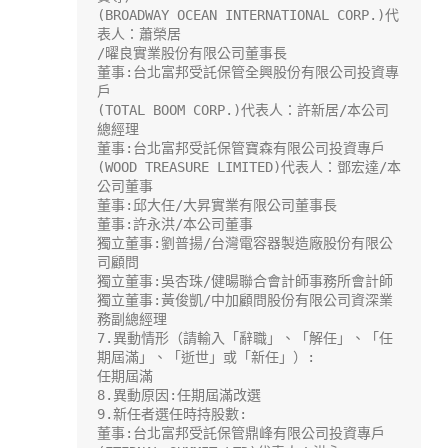
(BROADWAY OCEAN INTERNATIONAL CORP.)代
表人：蕭榮居

/曜良實業股份有限公司董事長

董事:台北富邦受託保管全興股份有限公司投資專
戶

(TOTAL BOOM CORP.)代表人：許新居/本公司
總經理

董事:台北富邦受託保管寶森有限公司投資專戶

(WOOD TREASURE LIMITED)代表人：鄧宏達/本
公司董事

董事:邱大任/大昇實業有限公司董事長

董事:許永洪/本公司董事

獨立董事:劉普揚/台灣電容器製造廠股份有限公
司顧問

獨立董事:吳杏珠/健暘聯合會計師事務所會計師

獨立董事:黃俊凱/中加顧問股份有限公司資深業
務副總經理

7.異動情形（請輸入「辭職」、「解任」、「任
期屆滿」、「逝世」或「新任」）:

任期屆滿

8.異動原因:任期屆滿改選

9.新任者選任時持股數:

董事:台北富邦受託保管鼎峰有限公司投資專戶
