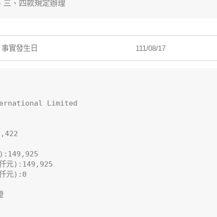
、三、四款規定辦理
事實發生日
111/08/17
rnational Limited

422

49,925

):149,925

元):0


