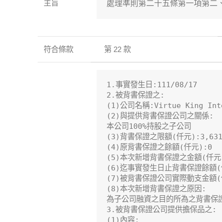
主旨
處理準則第二十五條第一項第二
符合條款
第 22 款
1.事實發生日:111/08/17

2.被背書保證之:

(1)公司名稱:Virtue King Inte
(2)與提供背書保證公司之關係:

本公司100%持股之子公司

(3)背書保證之限額(仟元):3,631,
(4)原背書保證之餘額(仟元):0

(5)本次新增背書保證之金額(仟元):1
(6)迄事實發生日止背書保證餘額(仟元
(7)被背書保證公司實際動支金額(仟
(8)本次新增背書保證之原因:

為子公司融資之目的所為之背書保證
3.被背書保證公司提供擔保品之:

(1)內容:
