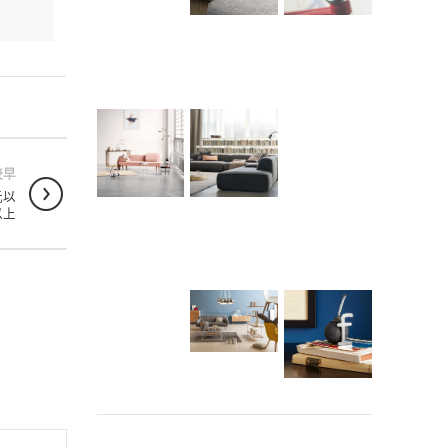
較早
元以
以上