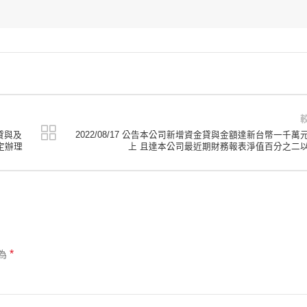
貸與及
2022/08/17 公告本公司新增資金貸與金額達新台幣一千萬
定辦理
上 且達本公司最近期財務報表淨值百分之二
*
為