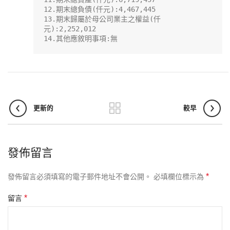
12.期末總負債(仟元):4,467,445

13.期末歸屬於母公司業主之權益(仟
元):2,252,012

14.其他應敘明事項:無
更新的
較早
發佈留言
*
發佈留言必須填寫的電子郵件地址不會公開。
必填欄位標示為
*
留言