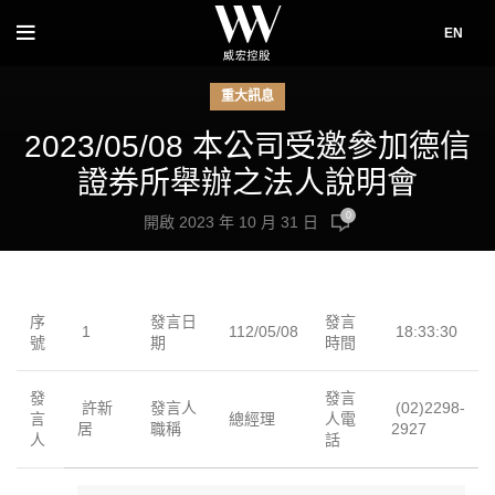
EN
重大訊息
2023/05/08 本公司受邀參加德信
證券所舉辦之法人說明會
0
開啟 2023 年 10 月 31 日
序
發言日
發言
1
112/05/08
18:33:30
號
期
時間
發
發言
許新
發言人
(02)2298-
言
總經理
人電
居
職稱
2927
人
話