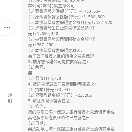
(2)與提供背書保證公司之關係:

本公司100%持股之孫公司

(3)背書保證之限額(仟元):4,753,534

(4)原背書保證之餘額(仟元):1,536,500

(5)本次新增背書保證之金額(仟元):122,920

(6)迄事實發生日止背書保證餘額(仟
元):1,659,420

(7)被背書保證公司實際動支金額(仟
元):767,250

(8)本次新增背書保證之原因:

為子公司融資之目的所為之背書保證

3.被背書保證公司提供擔保品之:

(1)內容:

無

(2)價值(仟元):0

4.被背書保證公司最近期財務報表之:

(1)資本(仟元):3,947

說
(2)累積盈虧金額(仟元):-21,202

明
5.解除背書保證責任之:

(1)條件:

契約期限屆滿、保證之銀行融資本息清償完畢或
其他解除保證責任條件已成就之日

(2)日期:

契約期限屆滿、保證之銀行融資本息清償完畢或