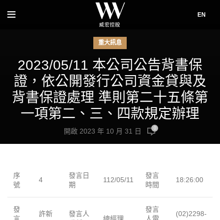
EN
重大訊息
2023/05/11 本公司公告背書保
證，依公開發行公司資金貸與及
背書保證處理 準則第二十五條第
一項第二、三、四款規定辦理
0
開啟 2023 年 10 月 31 日
序
發言日
發言
4
112/05/11
18:26:00
號
期
時間
發
發言
許新
發言人
(02)2298-
言
總經理
人電