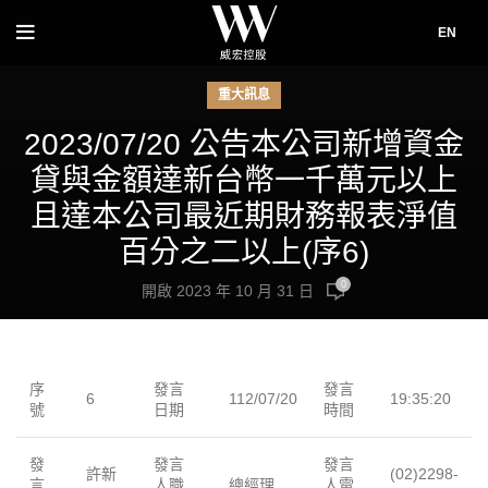
EN
重大訊息
2023/07/20 公告本公司新增資金
貸與金額達新台幣一千萬元以上
且達本公司最近期財務報表淨值
百分之二以上(序6)
0
開啟 2023 年 10 月 31 日
序
發言
發言
6
112/07/20
19:35:20
號
日期
時間
發
發言
發言
許新
(02)2298-
言
人職
總經理
人電