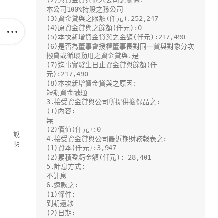
(2)與資金貸與他人公司之關係:

本公司100%持股之孫公司

(3)資金貸與之限額(仟元):252,247

(4)原資金貸與之餘額(仟元):0

(5)本次新增資金貸與之金額(仟元):217,490

(6)是否為董事會授權董事長對同一貸與對象分次
撥貸或循環動用之資金貸與:是

(7)迄事實發生日止資金貸與餘額(仟
元):217,490

(8)本次新增資金貸與之原因:

短期資金融通

3.接受資金貸與公司所提供擔保品之:

(1)內容:

無

(2)價值(仟元):0

說
4.接受資金貸與公司最近期財務報表之:

明
(1)資本(仟元):3,947

(2)累積盈虧金額(仟元):-28,401

5.計息方式:

不計息

6.還款之:

(1)條件:

到期還款

(2)日期:
