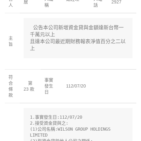
居
2927
人
稱
話
 公告本公司新增資金貸與金額達新台幣一
千萬元以上

主
且達本公司最近期財務報表淨值百分之二以
旨
上
符
事實
合
第
發生
112/07/20
條
23 款
日
款
1.事實發生日:112/07/20

2.接受資金貸與之:

(1)公司名稱:WILSON GROUP HOLDINGS 
LIMITED
