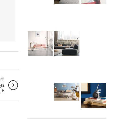
較早
元以
以上