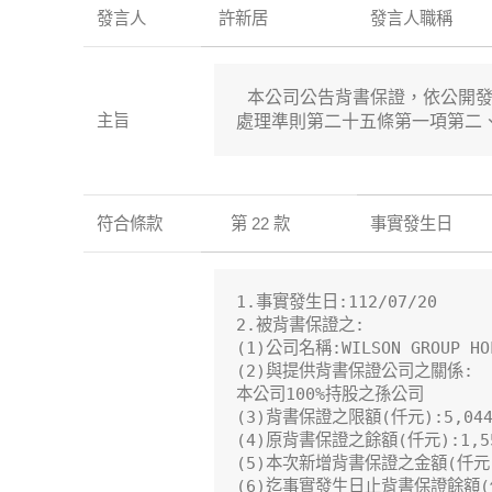
發言人
許新居
發言人職稱
 本公司公告背書保證，依公開發
主旨
處理準則第二十五條第一項第二
符合條款
第 22 款
事實發生日
1.事實發生日:112/07/20

2.被背書保證之:

(1)公司名稱:WILSON GROUP HOL
(2)與提供背書保證公司之關係:

本公司100%持股之孫公司

(3)背書保證之限額(仟元):5,044,
(4)原背書保證之餘額(仟元):1,553
(5)本次新增背書保證之金額(仟元):1
(6)迄事實發生日止背書保證餘額(仟元)