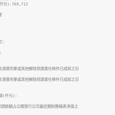
):769,712



:



息清償完畢或其他解除保證責任條件已成就之日

息清償完畢或其他解除保證責任條件已成就之日

(仟元):

保證餘額占公開發行公司最近期財務報表淨值之
