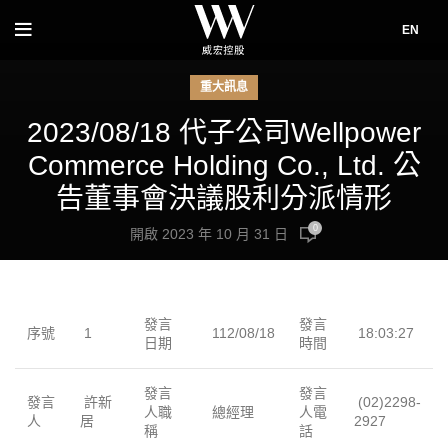
EN
重大訊息
2023/08/18 代子公司Wellpower
Commerce Holding Co., Ltd. 公
告董事會決議股利分派情形
0
開啟 2023 年 10 月 31 日
發言
發言
序號
1
112/08/18
18:03:27
日期
時間
發言
發言
發言
許新
(02)2298-
人職
總經理
人電
人
居
2927
稱
話