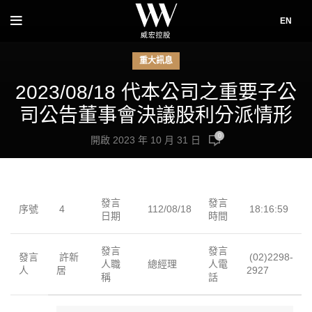
EN
重大訊息
2023/08/18 代本公司之重要子公
司公告董事會決議股利分派情形
0
開啟 2023 年 10 月 31 日
發言
發言
序號
4
112/08/18
18:16:59
日期
時間
發言
發言
發言
許新
(02)2298-
人職
總經理
人電
人
居
2927
稱
話