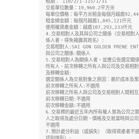
租期： 110/2/1-115/1/31

交易單位數量：19,960.2平方米

每單位價格：每平方米租金每個月越盾92,440
租金總金額：每個月越盾1,845,121仟元

使用權資產金額：越盾107,293,233仟元

4.交易相對人及其與公司之關係（交易相對人
係人者，得免揭露其姓名）:

交易相對人:SAI GON GOLDEN PRENE ENTE
與公司之關係:關係人

5.交易相對人為關係人者，並應公告選定關係
所有人、前次移轉之所有人與公司及交易相對
及移轉金額:

選定關係人為交易對象之原因：基於成本及業
前次移轉之所有人:不適用

前次移轉之所有人與公司及交易相對人間相互之
前次移轉日期:不適用

前次移轉金額:不適用

6.交易標的最近五年內所有權人曾為公司之關
人之取得及處分日期、價格及交易當時與公司之
不適用

7.預計處分利益（或損失）（取得資產者不適
認列情形）:
