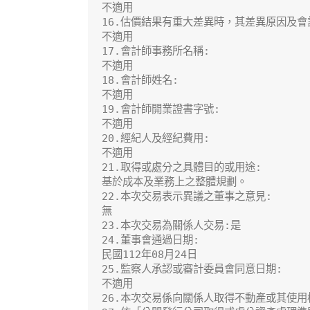
不適用

16.估價結果有重大差異時，其差異原因及會計
不適用

17.會計師事務所名稱:

不適用

18.會計師姓名:

不適用

19.會計師開業證書字號:

不適用

20.經紀人及經紀費用:

不適用

21.取得或處分之具體目的或用途:

基於成本及業務上之整體規劃。

22.本次交易表示異議之董事之意見:

無

23.本次交易為關係人交易:是

24.董事會通過日期:

民國112年08月24日

25.監察人承認或審計委員會同意日期:

不適用

26.本次交易係向關係人取得不動產或其使用權