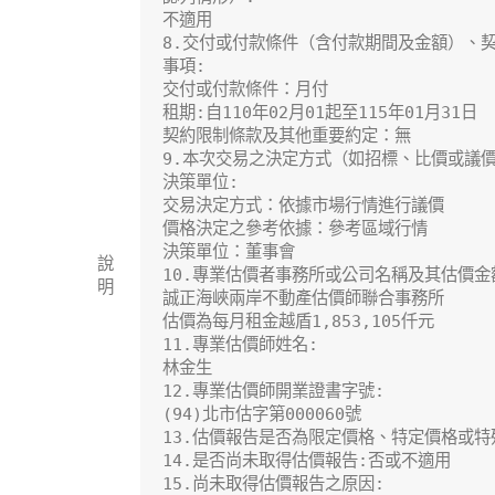
不適用

8.交付或付款條件（含付款期間及金額）、契
事項:

交付或付款條件：月付

租期:自110年02月01起至115年01月31日                                                                                                                                                      

契約限制條款及其他重要約定：無

9.本次交易之決定方式（如招標、比價或議價
決策單位:

交易決定方式：依據市場行情進行議價

價格決定之參考依據：參考區域行情

決策單位：董事會

說
10.專業估價者事務所或公司名稱及其估價金額
明
誠正海峽兩岸不動產估價師聯合事務所

估價為每月租金越盾1,853,105仟元

11.專業估價師姓名:

林金生

12.專業估價師開業證書字號:

(94)北市估字第000060號

13.估價報告是否為限定價格、特定價格或特
14.是否尚未取得估價報告:否或不適用

15.尚未取得估價報告之原因:
