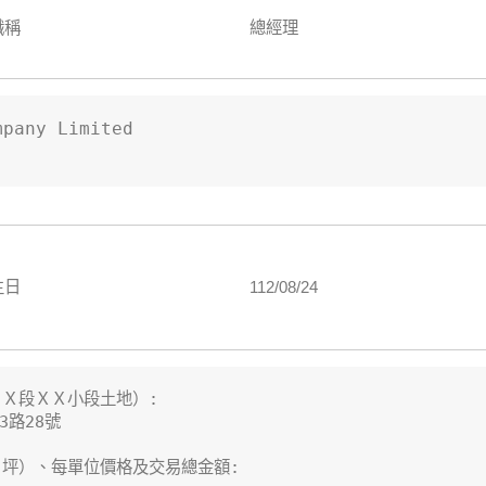
職稱
總經理
any Limited

生日
112/08/24
Ｘ段ＸＸ小段土地）:

路28號

坪）、每單位價格及交易總金額:
