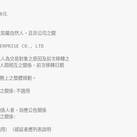
元  

如屬自然人，且非公司之關

RPRISE CO., LTD

人為交易對象之原因及前次移轉之

人間相互之關係、前次移轉日期

務上之整體規劃。

關係:不適用

係人者，尚應公告關係

關係:

用）（遞延者應列表說明
