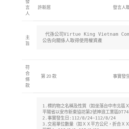
發
言
許新居
發言人
人
 代孫公司Virtue King Vietnam Comp
主
公告向關係人取得使用權資產
旨
符
合
第 20 款
事實發
條
款
1.標的物之名稱及性質（如坐落台中市北區Ｘ
平陽省以安市新東協坊第2號神浪工業區DT743
2.事實發生日:112/8/24~112/8/24

3.交易單位數量（如ＸＸ平方公尺，折合ＸＸ