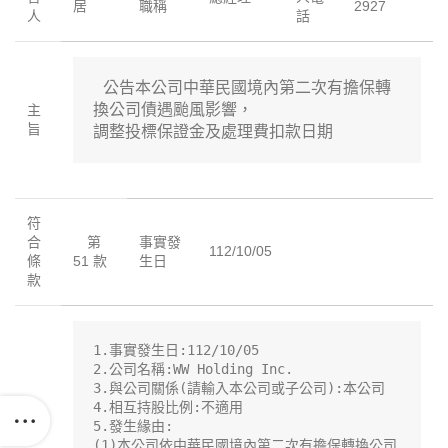
居
職稱
2927
人
話
 公告本公司中華民國境內第二次有擔保轉
換公司債遇颱風影響，

主
旨
調整投標保證金及處理費扣款日期
符
合
第
事實發
112/10/05
條
51 款
生日
款
1.事實發生日:112/10/05

2.公司名稱:WW Holding Inc.

3.與公司關係(請輸入本公司或子公司):本公司

4.相互持股比例:不適用

5.發生緣由:

(1)本公司依中華民國境內第二次有擔保轉換公司