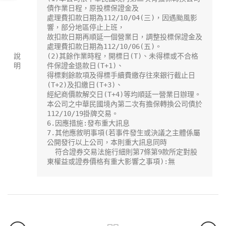
債作業日程，原投標保證金及

處理費扣款日期為112/10/04(三)，因遇颱風影
響，部分地區停止上班，

故扣款日期再順延一個營業日，調整投標保證金及
處理費扣款日期為112/10/06(五)。

說
(2)其餘作業時程，開標日(T)、未得標或不合格
明
件保證金退款日(T+1)、

得標剩餘款項及得標手續費繳存往來銀行截止日
(T+2)及扣繳日(T+3)、

經紀商價款解交日(T+4)等均順延一營業日辦理。

本公司之中華民國境內第二次有擔保轉換公司債於
112/10/19掛牌交易。

6.因應措施:發布重大訊息

7.其他應敘明事項(若事件發生或決議之主體係屬
公開發行以上公司，本則重大訊息同時

  符合證券交易法施行細則第7條第9款所定對股
東權益或證券價格有重大影響之事項):無