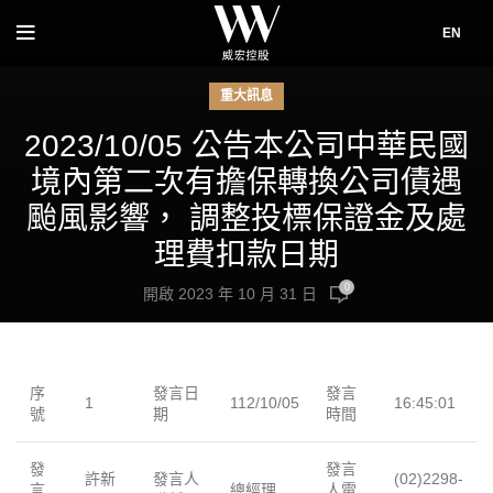
EN
重大訊息
2023/10/05 公告本公司中華民國
境內第二次有擔保轉換公司債遇
颱風影響， 調整投標保證金及處
理費扣款日期
0
開啟 2023 年 10 月 31 日
序
發言日
發言
1
112/10/05
16:45:01
號
期
時間
發
發言
許新
發言人
(02)2298-
言
總經理
人電