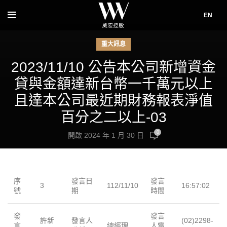
EN
重大訊息
2023/11/10 公告本公司新增資金
貸與金額達新台幣一千萬元以上
且達本公司最近期財務報表淨值
百分之二以上-03
0
開啟 2024 年 1 月 30 日
序
發言日
發言
3
112/11/10
16:57:02
號
期
時間
發
發言
許新
發言人
(02)2298-
言
總經理
人電