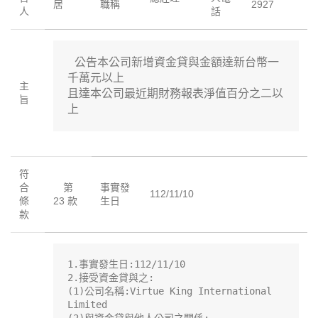
居
職稱
2927
人
話
 公告本公司新增資金貸與金額達新台幣一
千萬元以上

主
且達本公司最近期財務報表淨值百分之二以
旨
上
符
合
第
事實發
112/11/10
條
23 款
生日
款
1.事實發生日:112/11/10

2.接受資金貸與之:

(1)公司名稱:Virtue King International 
Limited
