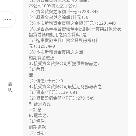
(2)與資金貸與他人公司之關係:

本公司100%持股之子公司

(3)資金貸與之限額(仟元):238,343

(4)原資金貸與之餘額(仟元):0

(5)本次新增資金貸與之金額(仟元):129,440

(6)是否為董事會授權董事長對同一貸與對象分次
撥貸或循環動用之資金貸與:是

(7)迄事實發生日止資金貸與餘額(仟
元):129,440

(8)本次新增資金貸與之原因:

短期資金融通

3.接受資金貸與公司所提供擔保品之:

(1)內容:

無

(2)價值(仟元):0

說
4.接受資金貸與公司最近期財務報表之:

明
(1)資本(仟元):139,691

(2)累積盈虧金額(仟元):279,549

5.計息方式:

不計息

6.還款之:

(1)條件:

到期還款

(2)日期:
