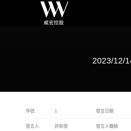
2023/
序號
1
發言日期
發言人
許新居
發言人職稱