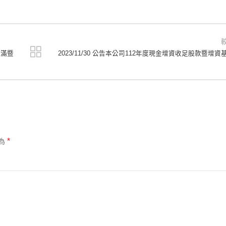
屆滿暨
2023/11/30 公告本公司112年度現金增資收足股款暨增資
*
為