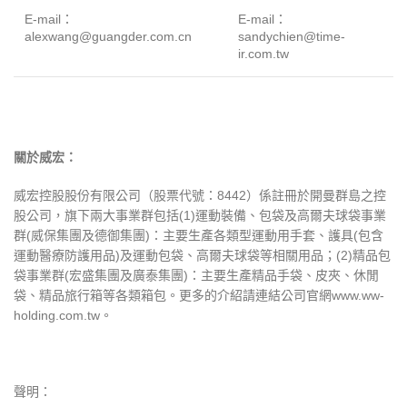
E-mail：
E-mail：
alexwang@guangder.com.cn
sandychien@time-
ir.com.tw
關於威宏：
威宏控股股份有限公司（股票代號：8442）係註冊於開曼群島之控
股公司，旗下兩大事業群包括(1)運動裝備、包袋及高爾夫球袋事業
群(威保集團及德御集團)：主要生產各類型運動用手套、護具(包含
運動醫療防護用品)及運動包袋、高爾夫球袋等相關用品；(2)精品包
袋事業群(宏盛集團及廣泰集團)：主要生產精品手袋、皮夾、休閒
袋、精品旅行箱等各類箱包。更多的介紹請連結公司官網www.ww-
holding.com.tw。
聲明：