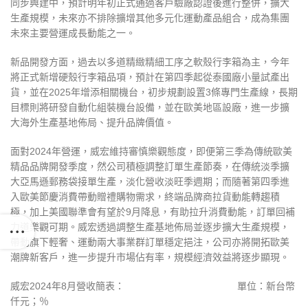
同步興建中，預計明年初正式通過客戶驗廠認證後進行整併，擴大
生產規模，未來亦不排除擴增其他多元化運動產品組合，成為集團
未來主要營運成長動能之一。
新品開發方面，過去以多道精緻精細工序之軟殼行李箱為主，今年
將正式新增硬殼行李箱品項，預計在第四季起從泰國廠小量試產出
貨，並在2025年增添相關機台，初步規劃設置3條專門生產線，長期
目標則將研發自動化組裝機台設備，並在歐美地區設廠，進一步擴
大海外生產基地佈局、提升品牌價值。
面對2024年營運，威宏維持審慎樂觀態度，即便第三季為傳統歐美
精品品牌開發季度，然公司積極調整訂單生產節奏，在傳統淡季擴
大亞馬遜郵務袋接單生產，淡化營收淡旺季週期；而隨著第四季進
入歐美節慶消費帶動贈禮購物需求，終端品牌商拉貨動能轉趨積
極，加上美國聯準會有望於9月降息，有助拉升消費動能，訂單回補
力道樂觀可期。威宏透過調整生產基地佈局並逐步擴大生產規模，
帶動旗下輕奢、運動兩大事業群訂單穩定挹注，公司亦將開拓歐美
潮牌新客戶，進一步提升市場佔有率，規模經濟效益將逐步顯現。
威宏2024年8月營收簡表： 單位：新台幣
仟元；％