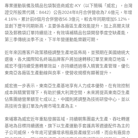
專業運動裝備及精品包袋製造商威宏-KY（以下簡稱「威宏」，台灣
證交所股票代碼：8442）公告2024年8月合併營收為7.6億元，年增
4.16%，累計前8個月合併營收56.3億元，較去年同期增加5.12%，
並創下歷年同期新高，主要係各廠區生產效能提升，加上高爾夫球
袋及郵務袋訂單持續挹注，有效填補精品包袋開發季度空缺產能，
第三季傳統淡季不淡，下半年營運動能樂觀可期。
近年來因應客戶政策積極調整生產地區佈局，並預期在美國總統大
選後，各大國際知名終端品牌客戶將加速轉移訂單至東南亞地區，
威宏不僅持續受惠轉單效益，亦持續透過導入精實生產管理，優化
東南亞各廠區生產動線與良率，使營收規模有顯著提升。
威宏進一步表示，東南亞生產基地享有人力成本優勢，在有效控制
成本與精實管理下，有助於擴大利潤空間，未來將提高東南亞生產
佔集團總營業額至七成以上，中國則將調整為技術研發中心，並以
高技術含量訂單及內需市場生產為主。
柬埔寨為威宏近年重點發展區域，持續朝集團最大生產、吞吐轉運
基地為目標持續邁進，旗下以生產運動手套護具等週邊配件為主的
子公司威保，今年底可望擴增承租廠房產線至15條，而自有廠房亦