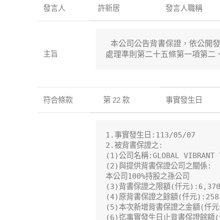
發言人
許新居
發言人職稱
 本公司公告背書保證，依公開發
主旨
處理準則第二十五條第一項第二
符合條款
第 22 款
事實發生日
1.事實發生日:113/05/07

2.被背書保證之:

(1)公司名稱:GLOBAL VIBRANT T
(2)與提供背書保證公司之關係:

本公司100%持股之孫公司

(3)背書保證之限額(仟元):6,370,
(4)原背書保證之餘額(仟元):258,
(5)本次新增背書保證之金額(仟元):1
(6)迄事實發生日止背書保證餘額(仟元