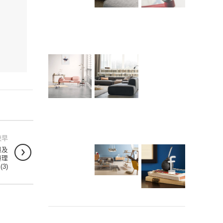
較早
與及
辦理
(3)