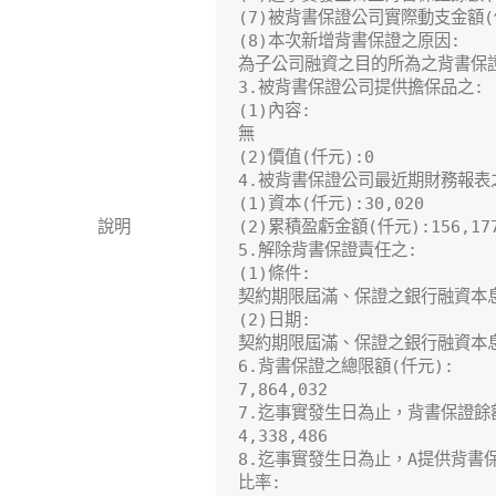
(7)被背書保證公司實際動支金額(仟
(8)本次新增背書保證之原因:

為子公司融資之目的所為之背書保證
3.被背書保證公司提供擔保品之:

(1)內容:

無

(2)價值(仟元):0

4.被背書保證公司最近期財務報表之
(1)資本(仟元):30,020

說明
(2)累積盈虧金額(仟元):156,177
5.解除背書保證責任之:

(1)條件:

契約期限屆滿、保證之銀行融資本
(2)日期:

契約期限屆滿、保證之銀行融資本
6.背書保證之總限額(仟元):

7,864,032

7.迄事實發生日為止，背書保證餘額
4,338,486

8.迄事實發生日為止，A提供背書
比率:
