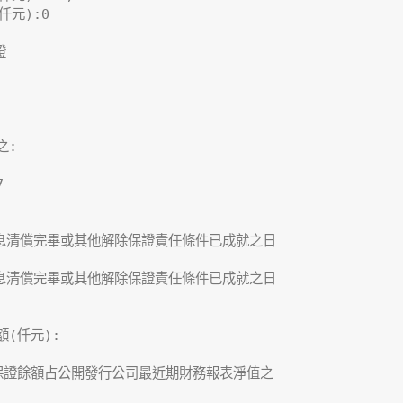
元):0



:



息清償完畢或其他解除保證責任條件已成就之日

息清償完畢或其他解除保證責任條件已成就之日

(仟元):

保證餘額占公開發行公司最近期財務報表淨值之
