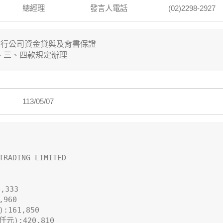
總經理
發言人電話
(02)2298-2927
行公司資金貸與及背書保證

、三、四款規定辦理
113/05/07
RADING LIMITED

333

960

61,850

):420,810
