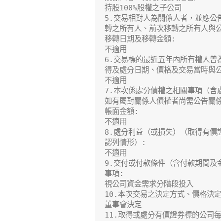
持股100%股權之子公司

5.交易相對人為關係人者，並應公
轉之所有人、前次移轉之所有人與公
移轉日期及移轉金額:

不適用

6.交易標的最近五年內所有權人曾
得及處分日期、價格及交易當時與公
不適用

7.本次係處分債權之相關事項（含
如有屬對關係人債權者尚需公告關係
帳面金額:

不適用

8.處分利益（或損失）（取得有價
認列情形）:

不適用

9.交付或付款條件（含付款期間及
事項:

視公司資金需求分階段投入

10.本次交易之決定方式、價格決定
董事會決定

11.取得或處分有價證券標的公司每