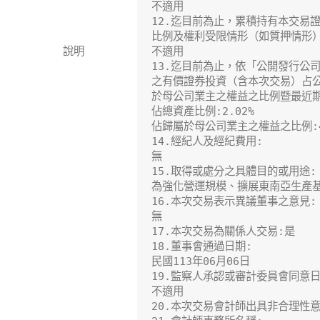
不適用

12.迄目前為止，累積持有本交易
比例及權利受限情形（如質押情形）:
說明
不適用

13.迄目前為止，依「公開發行公
之有價證券投資（含本次交易）占公
於母公司業主之權益之比例暨最近期
佔總資產比例:2.02%

佔歸屬於母公司業主之權益之比例:4.
14.經紀人及經紀費用:

無

15.取得或處分之具體目的或用途:

為強化營運規模、擴展東南亞生產基
16.本次交易表示異議董事之意見:

無

17.本次交易為關係人交易:是

18.董事會通過日期:

民國113年06月06日

19.監察人承認或審計委員會同意日期
不適用

20.本次交易會計師出具非合理性意