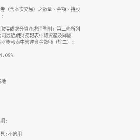
證券（含本次交易）之數量、金額、持股



司取得或處分資產處理準則」第三條所列

司最近期財務報表中總資產及歸屬

財務報表中營運資金數額（註二）:

09%

地

:

見:不適用
