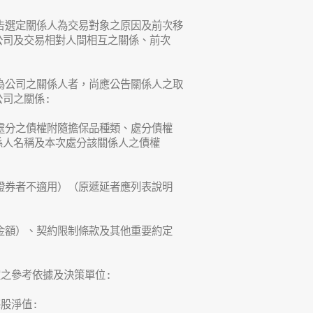
告選定關係人為交易對象之原因及前次移

司及交易相對人間相互之關係、前次

為公司之關係人者，尚應公告關係人之取

司之關係:

處分之債權附隨擔保品種類、處分債權

人名稱及本次處分該關係人之債權

證券者不適用）（原遞延者應列表說明

金額）、契約限制條款及其他重要約定

之參考依據及決策單位:

股淨值:
