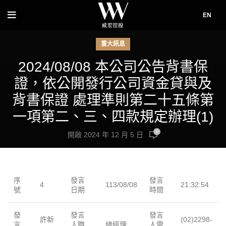
EN
重大訊息
2024/08/08 本公司公告背書保
證，依公開發行公司資金貸與及
背書保證 處理準則第二十五條第
一項第二、三、四款規定辦理(1)
0
開啟 2024 年 12 月 5 日
序
發言
發言
4
113/08/08
21:32:54
號
日期
時間
發
發言
發言
許新
(02)2298-
言
人職
總經理
人電