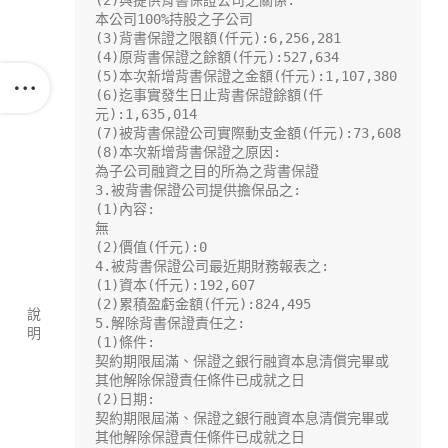
(2)與提供背書保證公司之關係:

本公司100%持股之子公司

(3)背書保證之限額(仟元):6,256,281

(4)原背書保證之餘額(仟元):527,634

(5)本次新增背書保證之金額(仟元):1,107,380

(6)迄事實發生日止背書保證餘額(仟
元):1,635,014

(7)被背書保證公司實際動支金額(仟元):73,608

(8)本次新增背書保證之原因:

為子公司融資之目的所為之背書保證

3.被背書保證公司提供擔保品之:

(1)內容:

無

(2)價值(仟元):0

4.被背書保證公司最近期財務報表之:

(1)資本(仟元):192,607

(2)累積盈虧金額(仟元):824,495

說
5.解除背書保證責任之:

明
(1)條件:

契約期限屆滿、保證之銀行融資本息清償完畢或
其他解除保證責任條件已成就之日

(2)日期:

契約期限屆滿、保證之銀行融資本息清償完畢或
其他解除保證責任條件已成就之日
