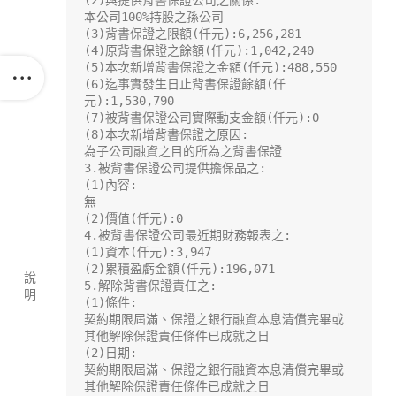
(2)與提供背書保證公司之關係:

本公司100%持股之孫公司

(3)背書保證之限額(仟元):6,256,281

(4)原背書保證之餘額(仟元):1,042,240

(5)本次新增背書保證之金額(仟元):488,550

(6)迄事實發生日止背書保證餘額(仟
元):1,530,790

(7)被背書保證公司實際動支金額(仟元):0

(8)本次新增背書保證之原因:

為子公司融資之目的所為之背書保證

3.被背書保證公司提供擔保品之:

(1)內容:

無

(2)價值(仟元):0

4.被背書保證公司最近期財務報表之:

(1)資本(仟元):3,947

(2)累積盈虧金額(仟元):196,071

說
5.解除背書保證責任之:

明
(1)條件:

契約期限屆滿、保證之銀行融資本息清償完畢或
其他解除保證責任條件已成就之日

(2)日期:

契約期限屆滿、保證之銀行融資本息清償完畢或
其他解除保證責任條件已成就之日
