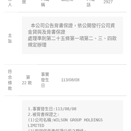
居
2927
人
稱
話
 本公司公告背書保證，依公開發行公司資
金貸與及背書保證

主
處理準則第二十五條第一項第二、三、四款
旨
規定辦理
符
事實
合
第
發生
113/08/08
條
22 款
日
款
1.事實發生日:113/08/08

2.被背書保證之:

(1)公司名稱:WILSON GROUP HOLDINGS 
LIMITED
