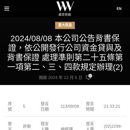
EN
重大訊息
2024/08/08 本公司公告背書保
證，依公開發行公司資金貸與及
背書保證 處理準則第二十五條第
一項第二、三、四款規定辦理(2)
0
開啟 2024 年 12 月 5 日
序
發言
發言
5
113/08/08
21:33:21
號
日期
時間
發
發言
發言
許新
(02)2298-
言
人職
總經理
人電