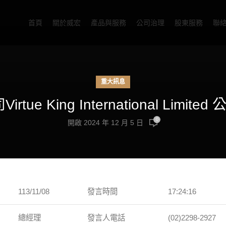
首頁
關於威宏
產品與服務
公司治理
股東服務
聯
重大訊息
Virtue King International Li
0
開啟 2024 年 12 月 5 日
113/11/08
發言時間
17:24:16
總經理
發言人電話
(02)2298-2927