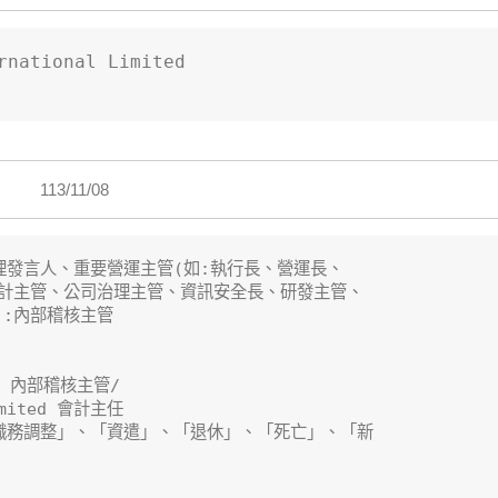
national Limited

113/11/08
理發言人、重要營運主管(如:執行長、營運長、

計主管、公司治理主管、資訊安全長、研發主管、

:內部稽核主管

 內部稽核主管/

imited 會計主任

職務調整」、「資遣」、「退休」、「死亡」、「新
