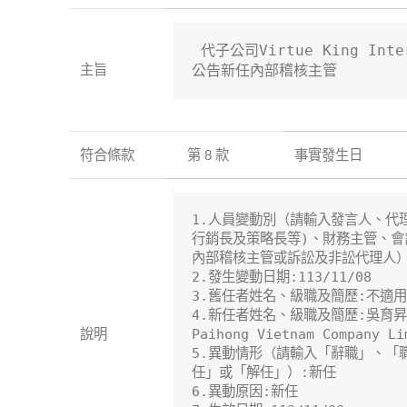
 代子公司Virtue King Inter
主旨
公告新任內部稽核主管
符合條款
第 8 款
事實發生日
1.人員變動別（請輸入發言人、代
行銷長及策略長等)、財務主管、會
內部稽核主管或訴訟及非訟代理人）
2.發生變動日期:113/11/08

3.舊任者姓名、級職及簡歷:不適用

4.新任者姓名、級職及簡歷:吳育昇
說明
Paihong Vietnam Company L
5.異動情形（請輸入「辭職」、「
任」或「解任」）:新任

6.異動原因:新任
