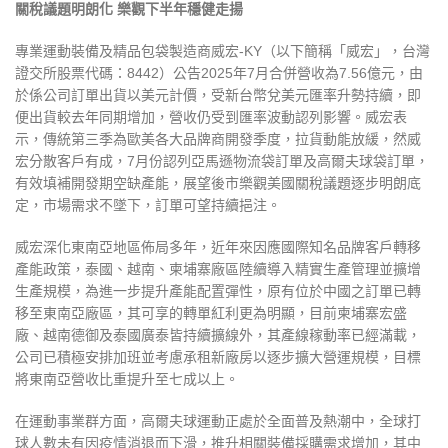
關稅議題明朗化
樂觀下半年穩健走揚
專業運動裝備及精品包袋製造商威宏
-KY
（以下簡稱「威宏」，台灣
證交所股票代碼：
8442
）公告
2025
年
7
月合併營收為
7.56
億元，由
於
係公司
訂單出貨以美元計價，受新台幣兌美元匯率升勢持續，即
便出貨較去年同期增加，營收仍受到匯率波動認列影響。威宏表
示
，
傳統第三季為歐美各大品牌商開發季度，拉貨動能放緩
，
然威
宏分散客戶有成，
7
月份認列亞馬遜物流袋訂單
及高爾夫球袋訂單
，
有效填補開發期空缺產能
，
展望後市樂觀美國關稅議題逐步明朗底
定
，
市場需求不墜下，訂單可望持續挹注
。
威宏深化東南亞地區佈局多年
，
近年來因應國際知名品牌客戶轉移
產能政策
，
泰國、越南、柬埔寨廠區陸續導入精實生產管理並擴增
生產規模
，
為進一步提升產能配置彈性
，
原有位於中國之訂單已轉
移至東南亞廠區
，
其可享的轉單紅利更為明顯
，
目前柬埔寨宏盛
廠、越南德御及泰國廣泰皆持續擴線外，其產線稼動率已經滿載
，
公司已積極安排加班並考慮承租新廠房以逐步
擴大營運規模
，
目標
將東南亞營收比重提升至七成以上
。
在運動事業群方面
，
高爾夫球運動正處於全面普及熱潮中
，
全球打
球人數未有因疫情消退而下滑
，
推升相關裝備採購需求增加
，
其中