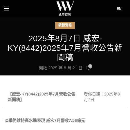
EN
最新消息
2025年8月7日 威宏-
KY(8442)2025年7月營收公告新
聞稿
0
開啟 2025 年 8 月 21 日
【
威宏
-KY(8442)2025
年
7
月
營收公告
發佈日期：
2025
年
8
新聞稿
】
月
7
日
淡季仍維持高水準表現
威宏
7
月營收
7.56
億元