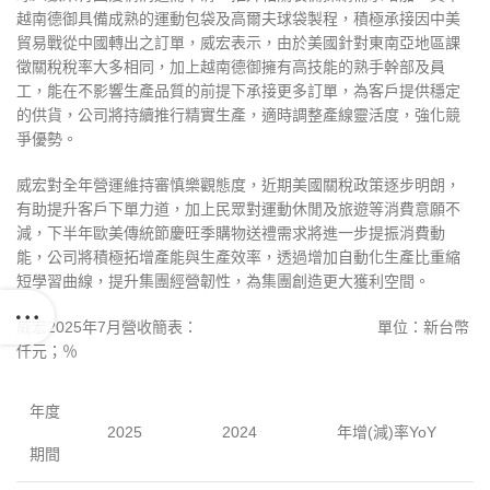
越南德御具備成熟的運動包袋及高爾夫球袋製程
，
積極承接因中美
貿易戰從中國轉出之訂單
，
威宏表示
，
由於美國針對東南亞地區課
徵關稅稅率大多相同
，
加上越南德御擁有高技能的熟手幹部及員
工
，
能在不影響生產品質的前提下承接更多訂單
，
為客戶提供穩定
的供貨
，
公司將持續推行精實生產
，
適時調整產線靈活度
，
強化競
爭優勢。
威宏對全年營運維持審慎樂觀態度
，
近期美國關稅政策逐步明朗，
有助提升客戶下單力道
，
加上民眾對運動休閒及旅遊等消費意願不
減
，
下半年歐美傳統節慶旺季購物送禮需求將進一步提振消費動
能
，
公司將積極拓增產能與生產效率，透過增加自動化生產比重縮
短學習曲線
，
提升集團經營韌性
，
為集團創造更大獲利空間
。
威宏
2025
年
7
月
營收簡表：
單位：新台幣
仟元；％
年度
2025
2024
年增
(
減
)
率
YoY
期間