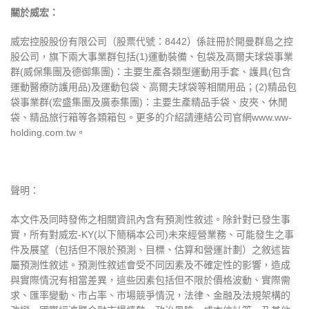
關於威宏
：
威宏控股股份有限公司（股票代號：
8442
）係註冊於開曼群島之控
股公司
，
旗下兩大事業群包括
(1)
運動裝備、包袋及高爾夫球袋事業
群
(
威保集團及德御集團
)
：主要生產各類型運動用手套、護具
(
包含
運動醫療防護用品
)
及運動包袋、高爾夫球袋等相關用品；
(2)
精品包
袋事業群
(
宏盛集團及廣泰集團
)
：主要生產精品手袋、皮夾、休閒
袋、精品旅行箱等各類箱包。更多的介紹請連結公司官網
www.ww-
holding.com.tw
。
聲明：
本文件及同時發佈之相關資訊內含有預測性敘述。除針對已發生事
實
，
所有對威宏
-KY(
以下簡稱本公司
)
未來經營業務、可能發生之事
件及展望（包括但不限於預測、目標、估算和營運計劃）之敘述皆
屬預測性敘述。預測性敘述會受不同因素及不確定性的影響
，
造成
與實際情況有相當差異
，
這些因素包括但不限於價格波動、實際需
求、匯率變動、市占率、市場競爭情況
，
法律、金融及法規架構的