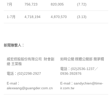
7
月
756,723
820,005
(
7.72)
1-7
月
4,718,194
4,870,570
(
3.13)
新聞聯繫人：
威宏控股股份有限公司
財會副
如時公關
媒體公關部
簡夢嫺
總
王棠楷
電話：
(02)2536-1237
／
電話：
(02)2298-2927
0936-392876
E-mail
：
E-mail
：
sandychien@time-
alexwang@guangder.com.cn
ir.com.tw