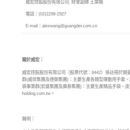
威宏控股股份有限公司 財會副總 王棠楷
電話：(02)2298-2927
E-mail：alexwang@guangder.com.cn
關於威宏：
威宏控股股份有限公司（股票代號：8442）係註冊於開
群(威保集團及德御集團)：主要生產各類型運動用手套、
袋事業群(宏盛集團及廣泰集團)：主要生產精品手袋、皮
holding.com.tw。
聲明：