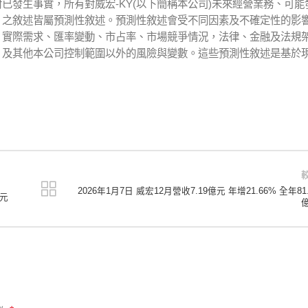
已發生事實，所有對威宏-KY(以下簡稱本公司)未來經營業務、可能
）之敘述皆屬預測性敘述。預測性敘述會受不同因素及不確定性的影
、實際需求、匯率變動、市占率、市場競爭情況，法律、金融及法規
，及其他本公司控制範圍以外的風險與變數。這些預測性敘述是基於
2026年1月7日 威宏12月營收7.19億元 年增21.66% 全年81.
3元