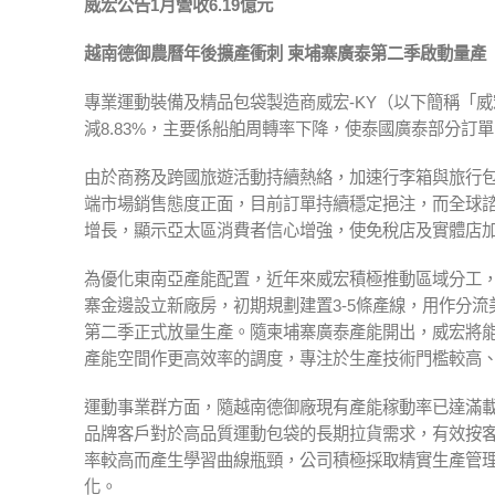
威宏公告
1
月營收
6.19
億元
越南德御農曆年後擴產衝刺
柬埔寨廣泰第二季啟動量產
專業運動裝備及精品包袋製造商威宏-KY（以下簡稱「威宏」
減8.83%，主要係船舶周轉率下降，使泰國廣泰部分
由於商務及跨國旅遊活動持續熱絡，加速行李箱與旅行
端市場銷售態度正面，目前訂單持續穩定挹注，而全球諮詢機
增長，顯示亞太區消費者信心增強，使免稅店及實體店
為優化東南亞產能配置，近年來威宏積極推動區域分工，
寨金邊設立新廠房，初期規劃建置3-5條產線，用作分
第二季正式放量生產。隨柬埔寨廣泰產能開出，威宏將
產能空間作更高效率的調度，專注於生產技術門檻較高
運動事業群方面，隨越南德御廠現有產能稼動率已達滿載
品牌客戶對於高品質運動包袋的長期拉貨需求，有效按
率較高而產生學習曲線瓶頸，公司積極採取精實生產管
化。