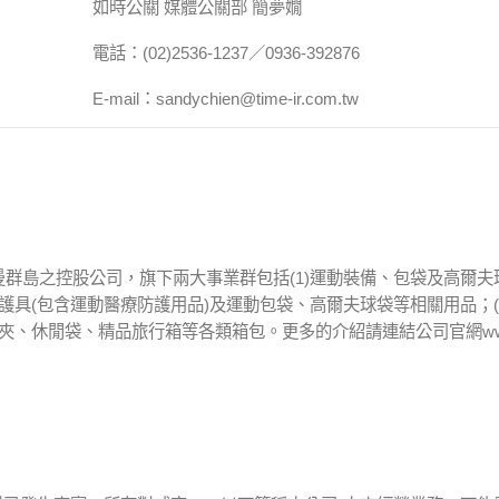
如時公關 媒體公關部 簡夢嫺
電話：(02)2536-1237／0936-392876
E-mail：sandychien@time-ir.com.tw
曼群島之控股公司，旗下兩大事業群包括(1)運動裝備、包袋及高爾夫
護具(包含運動醫療防護用品)及運動包袋、高爾夫球袋等相關用品；(
夾、休閒袋、精品旅行箱等各類箱包。更多的介紹請連結公司官網www