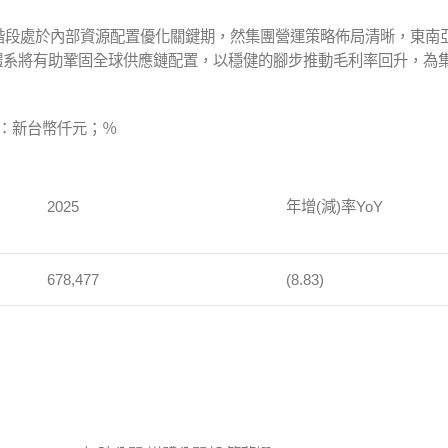
現階段處於內部資源配置優化關鍵期，然集團營運策略佈局清晰，東南
體系將有助鞏固全球供應鏈配置，以穩健的腳步推動毛利率回升，為
台幣仟元；％
2025
年增(減)率YoY
678,477
(8.83)