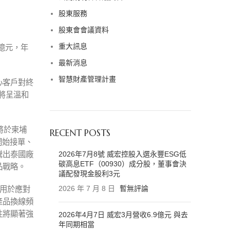
股東服務
股東會會議資料
重大訊息
9億元，年
。
最新消息
智慧財產管理計畫
心客戶對終
場將呈溫和
將於柬埔
RECENT POSTS
開始接單、
騰出泰國廠
2026年7月8號 威宏控股入選永豐ESG低
碳高息ETF（00930）成分股，董事會決
品戰略。
議配發現金股利3元
2026 年 7 月 8 日
暫無評論
，用於應對
產品換線頻
性將顯著強
2026年4月7日 威宏3月營收6.9億元 與去
年同期相當