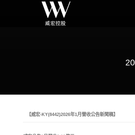
2
【威宏
-KY(8442)202
6
年
1
月營收公告新聞稿】