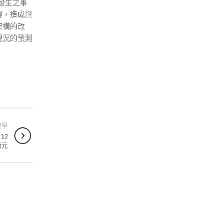
發生之事
響，造成與
架構的改
現況的預測
較早
12
億元