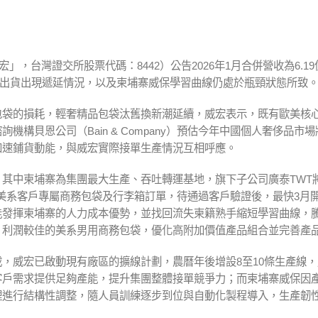
，台灣證交所股票代碼：8442）公告2026年1月合併營收為6.1
訂單出貨出現遞延情況，以及柬埔寨威保學習曲線仍處於瓶頸狀態所致
包袋的損耗，輕奢精品包袋汰舊換新潮延續，威宏表示，既有歐美核
構貝恩公司（Bain & Company）預估今年中國個人奢侈品市
加速鋪貨動能，與威宏實際接單生產情況互相呼應。
其中柬埔寨為集團最大生產、吞吐轉運基地，旗下子公司廣泰TWT
流美系客戶專屬商務包袋及行李箱訂單，待通過客戶驗證後，最快3月
能發揮柬埔寨的人力成本優勢，並找回流失柬籍熟手縮短學習曲線，
、利潤較佳的美系男用商務包袋，優化高附加價值產品組合並完善產
，威宏已啟動現有廠區的擴線計劃，農曆年後增設8至10條生產線
客戶需求提供足夠產能，提升集團整體接單競爭力；而柬埔寨威保因
理進行結構性調整，隨人員訓練逐步到位與自動化製程導入，生產韌