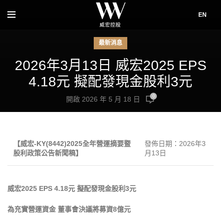
EN
最新消息
2026年3月13日 威宏2025 EPS
4.18元 擬配發現金股利3元
0
開啟 2026 年 5 月 18 日
【威宏
-KY(8442)2025
全年營運摘要暨
發佈日期：2026年3
股利政策公告新聞稿】
月13日
威宏
2025 EPS
4.18
元
擬配發現金股利
3
元
為充實營運資金
董事會決議將募資
8
億元