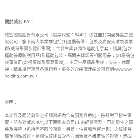
關於威宏
-KY
：
威宏控股股份有限公司（股票代號：8442）係註冊於開曼群島之控
股公司，旗下兩大事業群包括(1)運動裝備、包袋及高爾夫球袋事業
群(威保集團及德御集團)：主要生產各類型運動用手套、護具(包含
運動醫療防護用品)及運動包袋、高爾夫球袋等相關用品；(2)精品包
袋事業群(宏盛集團及廣泰集團)：主要生產精品手袋、皮夾、休閒
袋、精品旅行箱等各類箱包。更多的介紹請連結公司官網www.ww-
holding.com.tw。
聲明：
本文件及同時發佈之相關資訊內含有預測性敘述。除針對已發生事
實，所有對威宏-KY(以下簡稱本公司)未來經營業務、可能發生之事
件及展望（包括但不限於預測、目標、估算和營運計劃）之敘述皆
屬預測性敘述。預測性敘述會受不同因素及不確定性的影響，造成