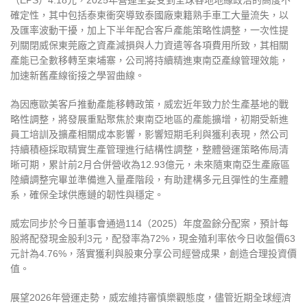
（EPS）4.18元，2025年營運主要受到全球各地地緣政治的高度不
確定性，其中包括泰柬衝突導致泰國廠柬籍熟手車工大量流失，以
及匯率波動干擾，加上下半年配合客戶產能策略性調整，一次性提
列關閉威保東莞廠之資產減損與人力資遣等各項費用所致，其相關
產能已全數移轉至柬埔寨，公司將持續精進東南亞產線管理效能，
加速新舊產線銜接之學習曲線。
為因應歐美客戶推動產能移轉政策，威宏近年致力於生產基地的戰
略性調整，將發展重點聚焦於東南亞地區的產能擴增，初期受新進
員工培訓及擴產相關成本影響，影響短期毛利與獲利表現，然公司
持續積極採取精實生產管理進行結構性調整，整體營運策略佈局清
晰可期，累計前2月合併營收為12.93億元，未來隨東南亞生產廠區
陸續調整完畢並準備進入量產階段，有助建構多元且彈性的生產體
系，確保全球供應鏈的韌性與穩定。
威宏同步於今日董事會通過114（2025）年度盈餘分配案，預計每
股將配發現金股利3元，配發率為72%，現金殖利率依今日收盤價63
元計為4.76%，落實獲利與股東分享公司經營成果，創造合理投資價
值。
展望2026年營運走勢，威宏維持審慎樂觀態度，儘管近期全球經濟