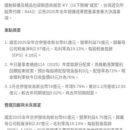
運動裝備及精品包袋製造商威宏-KY（以下簡稱”威宏”，台灣證交所
股票代碼：8442）公告2025年全年營運成果暨董事會重大決議事
項。
重點摘要
威宏2025全年合併營收新台幣81億元，營業利益75億元，歸屬母
公司稅後淨利2.87億元，毛利率為19.13%，每股稅後盈餘
（EPS）4.18元。
今日董事會通過114（2025）年度盈餘分配案，為推動落實獲利
回饋股東政策，預計每股將配發現金股利3元，配發率為72%，現
金殖利率依今日收盤價63元計為76%。
2月合併營收為新台幣74億元，年增9.79%，累計1-2月營收12.93
億元，較去年同期增加0.02%，與去年同期相當。
營運回顧與未來展望
威宏2025全年合併營收為新台幣81億元，營業利益4.75億元，歸屬
母公司稅後淨利2.87億元，毛利率為19.13%，每股稅後盈餘