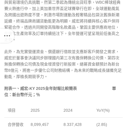
與貿易環境仍具挑戰，然第二季起為傳統出貨旺季，WBC棒球經典
賽火熱進行中，加上美加墨世界盃足球賽舉行在即，全球運動風氣
及跨國出遊熱度不墜，刺激市場對運動及輕奢精品包袋汰舊換新潮
延續，終端品牌商鋪貨動能更為明顯，威宏將持續與核心客戶保持
緊密合作，透過共同開發高階聯名款產品，鞏固主要供應商地位，
在優化生產效率及訂單持續挹注下，全年營運可望呈現前低後高之
走勢。
此外，為充實營運資金、償還銀行借款並支應新客戶開發之需求，
威宏於董事會決議同步辦理國内第三次有擔保轉換公司債、第四次
無擔保轉換公司債及現金增資發行新股案，總募資金額預計為新台
幣8億元，將進一步優化公司財務結構，為未來的戰略成長儲備充足
動能，厚植長期競爭力。
附表一、
威宏
-KY 202
5
全年財報比較簡表
單
位：新台幣仟元；％
項目
2025
2024
YoY(%)
合併營收
8,099,457
8.337,428
(2.85)