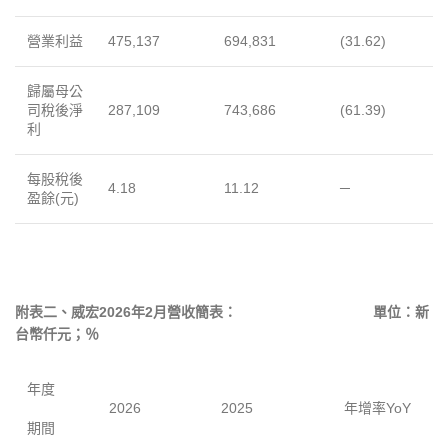
營業利益
475,137
694,831
(31.62)
歸屬母公
司稅後淨
287,109
743,686
(61.39)
利
每股稅後
4.18
11.12
─
盈餘(元)
附表二、威宏
202
6
年
2
月營收簡表：
單位：新
台幣仟元；％
年度
2026
2025
年增率YoY
期間