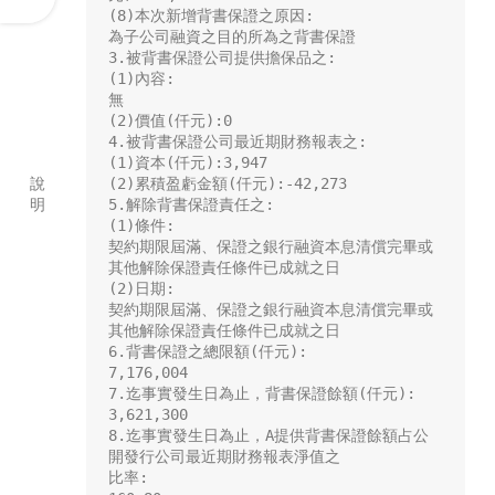
(8)本次新增背書保證之原因:

為子公司融資之目的所為之背書保證

3.被背書保證公司提供擔保品之:

(1)內容:

無

(2)價值(仟元):0

4.被背書保證公司最近期財務報表之:

(1)資本(仟元):3,947

說
(2)累積盈虧金額(仟元):-42,273

明
5.解除背書保證責任之:

(1)條件:

契約期限屆滿、保證之銀行融資本息清償完畢或
其他解除保證責任條件已成就之日

(2)日期:

契約期限屆滿、保證之銀行融資本息清償完畢或
其他解除保證責任條件已成就之日

6.背書保證之總限額(仟元):

7,176,004

7.迄事實發生日為止，背書保證餘額(仟元):

3,621,300

8.迄事實發生日為止，A提供背書保證餘額占公
開發行公司最近期財務報表淨值之

比率:
