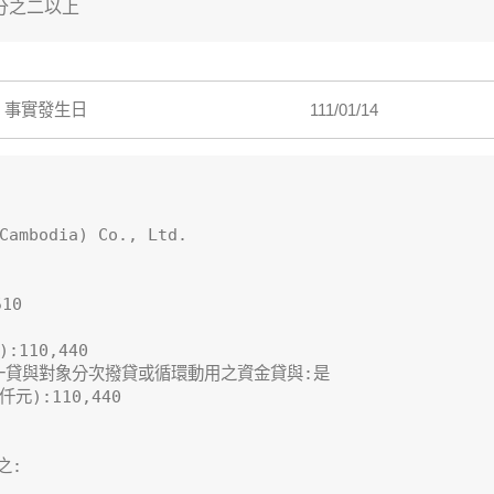
分之二以上
事實發生日
111/01/14
ambodia) Co., Ltd.

0

10,440

一貸與對象分次撥貸或循環動用之資金貸與:是

):110,440

:
