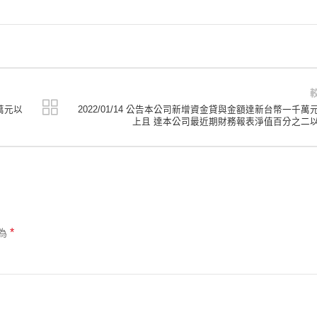
萬元以
2022/01/14 公告本公司新增資金貸與金額達新台幣一千萬
上且 達本公司最近期財務報表淨值百分之二
*
為