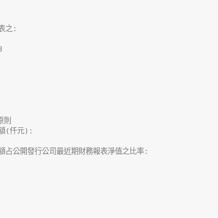
之:



則

(仟元):

額占公開發行公司最近期財務報表淨值之比率:
