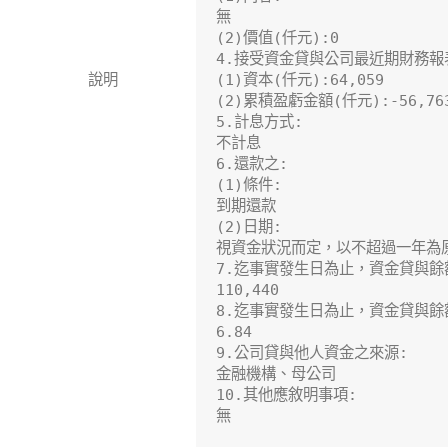
無

(2)價值(仟元):0

4.接受資金貸與公司最近期財務報表
說明
(1)資本(仟元):64,059

(2)累積盈虧金額(仟元):-56,763
5.計息方式:

不計息

6.還款之:

(1)條件:

到期還款

(2)日期:

視資金狀況而定，以不超過一年為原
7.迄事實發生日為止，資金貸與餘額
110,440

8.迄事實發生日為止，資金貸與餘
6.84

9.公司貸與他人資金之來源:

金融機構、母公司

10.其他應敘明事項:

無