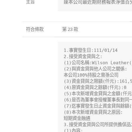
主旨
達本公司最近期財務報表淨值百
符合條款
第 23 款
1.事實發生日:111/01/14

2.接受資金貸與之:

(1)公司名稱:Wilson Leather(C
(2)與資金貸與他人公司之關係:

本公司100%持股之曾孫公司

(3)資金貸與之限額(仟元):161,51
(4)原資金貸與之餘額(仟元):0

(5)本次新增資金貸與之金額(仟元):1
(6)是否為董事會授權董事長對同
(7)迄事實發生日止資金貸與餘額(仟元
(8)本次新增資金貸與之原因:

短期資金融通

3.接受資金貸與公司所提供擔保品之
(1)內容:
