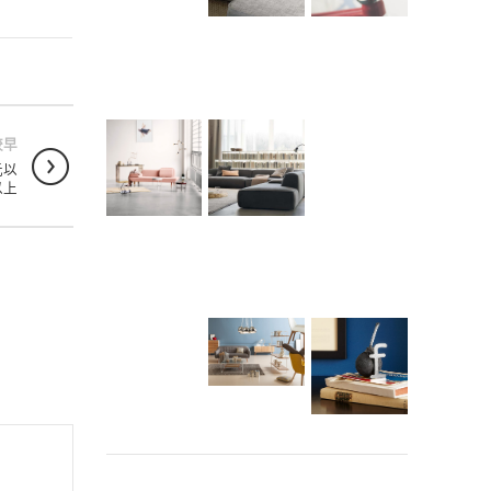
較早
元以
以上