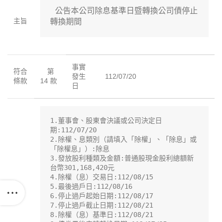
 公告本公司除息基準日暨轉換公司債停止
主旨
轉換期間
事實
符合
第
發生
112/07/20
條款
14 款
日
1.董事會、股東會決議或公司決定日
期:112/07/20

2.除權、息類別（請填入「除權」、「除息」或
「除權息」）:除息

3.發放股利種類及金額:普通股現金股利總額新
台幣301,168,420元

4.除權（息）交易日:112/08/15

5.最後過戶日:112/08/16

6.停止過戶起始日期:112/08/17

7.停止過戶截止日期:112/08/21

8.除權（息）基準日:112/08/21
