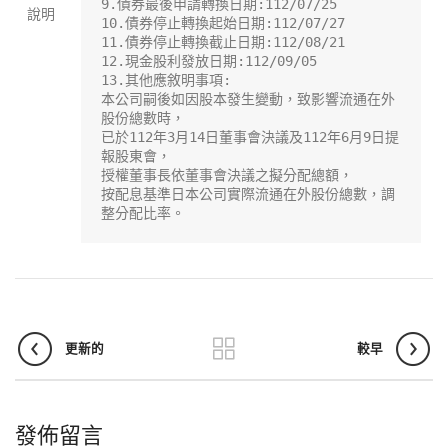
9.債券最後申請轉換日期:112/07/25

說明
10.債券停止轉換起始日期:112/07/27

11.債券停止轉換截止日期:112/08/21

12.現金股利發放日期:112/09/05

13.其他應敘明事項:

本公司嗣後如因股本發生變動，致影響流通在外
股份總數時，

已於112年3月14日董事會決議及112年6月9日提
報股東會，

授權董事長依董事會決議之擬分配總額，

按配息基準日本公司實際流通在外股份總數，調
整分配比率。
更新的
較早
發佈留言