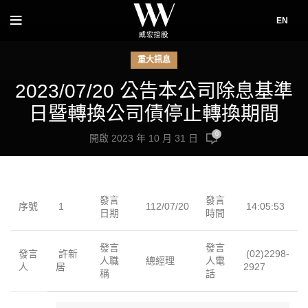
EN
重大訊息
2023/07/20 公告本公司除息基準
日暨轉換公司債停止轉換期間
0
開啟 2023 年 10 月 31 日
發言
發言
序號
1
112/07/20
14:05:53
日期
時間
發言
發言
發言
許新
(02)2298-
人職
總經理
人電
人
居
2927
稱
話